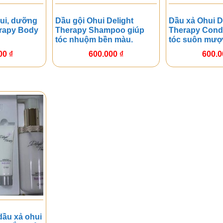
ui, dưỡng
Dầu gội Ohui Delight
Dầu xả Ohui D
erapy Body
Therapy Shampoo giúp
Therapy Condi
tóc nhuộm bền màu.
tóc suôn mượ
000
₫
600.000
₫
600.
dầu xả ohui