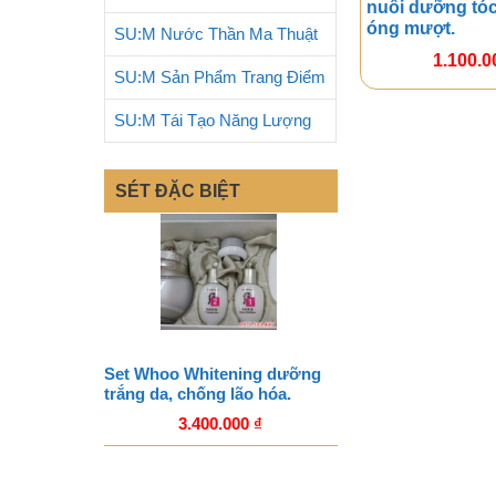
nuôi dưỡng tó
óng mượt.
SU:M Nước Thần Ma Thuật
1.100.
SU:M Sản Phẩm Trang Điểm
SU:M Tái Tạo Năng Lượng
SÉT ĐẶC BIỆT
Set Whoo Whitening dưỡng
trắng da, chống lão hóa.
3.400.000
₫