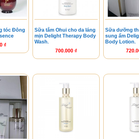
g tóc Đông
Sữa tắm Ohui cho da láng
Sữa dưỡng th
ssence
mịn Delight Therapy Body
sung ẩm Delig
Wash.
Body Lotion.
00
₫
700.000
₫
720.