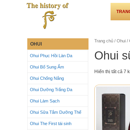
Chuyển
đến
TRAN
nội
dung
Trang chủ
/
Ohui
/ 
OHUI
Ohui s
Ohui Phục Hồi Làn Da
Ohui Bổ Sung Ẩm
Hiển thị tất cả 7 
Ohui Chống Nắng
Ohui Dưỡng Trắng Da
Ohui Làm Sạch
Ohui Sữa Tắm Dưỡng Thể
Ohui The First tái sinh