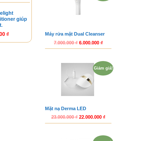
elight
tioner giúp
t.
Máy rửa mặt Dual Cleanser
000
₫
7.000.000
₫
6.000.000
₫
Giảm giá!
Mặt nạ Derma LED
23.000.000
₫
22.000.000
₫