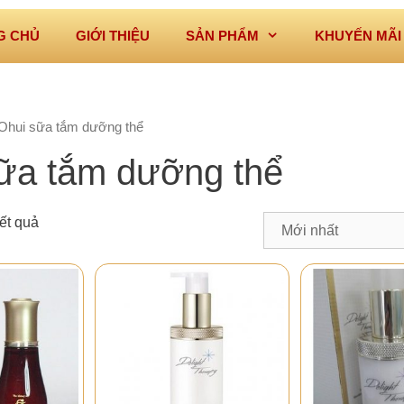
G CHỦ
GIỚI THIỆU
SẢN PHẨM
KHUYẾN MÃI
Ohui sữa tắm dưỡng thể
ữa tắm dưỡng thể
kết quả