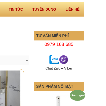
TIN TỨC
TUYỂN DỤNG
LIÊN HỆ
TƯ VẤN MIỄN PHÍ
0979 168 685
Chát Zalo – Viber
SẢN PHẨM NỔI BẬT
Giảm giá!