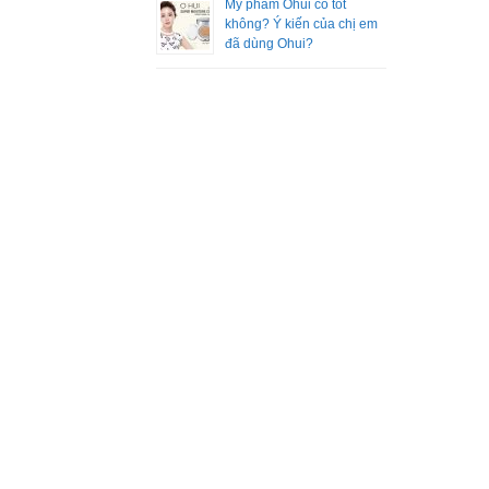
Mỹ phẩm Ohui có tốt
không? Ý kiến của chị em
đã dùng Ohui?