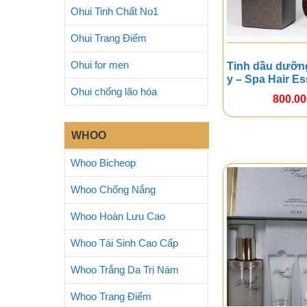
Ohui Tinh Chất No1
Ohui Trang Điểm
Ohui for men
Tinh dầu dưỡn
y – Spa Hair E
Ohui chống lão hóa
800.0
WHOO
Whoo Bicheop
Whoo Chống Nắng
Whoo Hoàn Lưu Cao
Whoo Tái Sinh Cao Cấp
Whoo Trắng Da Trị Nám
Whoo Trang Điểm