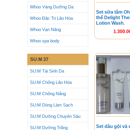
Whoo Vàng Dưỡng Da
Set sữa tắm Oh
thể Delight Th
Whoo Đặc Trị Lão Hóa
Lotion Wash.
Whoo Vạn Năng
1.300.
Whoo spa body
SU:M 37
SU:M Tái Sinh Da
SU:M Chống Lão Hóa
SU:M Chống Nắng
SU:M Dòng Làm Sạch
SU:M Dưỡng Chuyên Sâu
Set dầu gội và 
SU:M Dưỡng Trắng