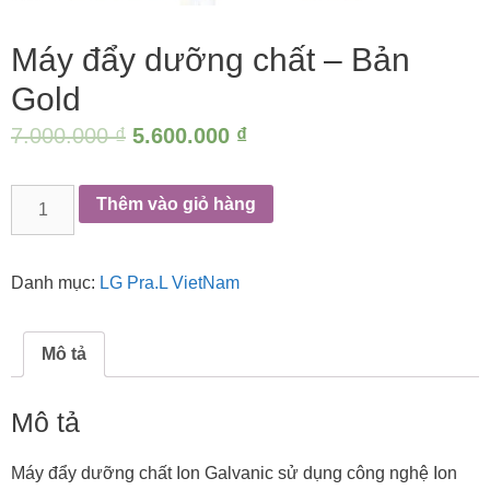
Máy đẩy dưỡng chất – Bản
Gold
7.000.000
₫
5.600.000
₫
Máy
Thêm vào giỏ hàng
đẩy
dưỡng
chất
Danh mục:
LG Pra.L VietNam
-
Bản
Gold
Mô tả
số
lượng
Mô tả
Máy đẩy dưỡng chất Ion Galvanic sử dụng công nghệ Ion