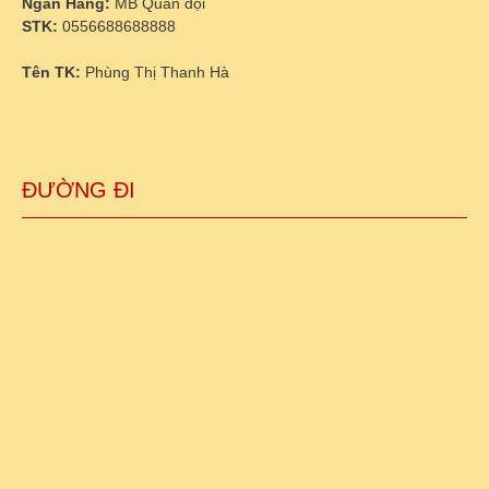
Ngân Hàng:
MB Quân đội
STK:
0556688688888
Tên TK:
Phùng Thị Thanh Hà
ĐƯỜNG ĐI