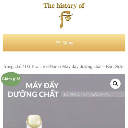
Chuyển
đến
nội
dung
Menu
Trang chủ
/
LG Pra.L VietNam
/ Máy đẩy dưỡng chất – Bản Gold
Giảm giá!