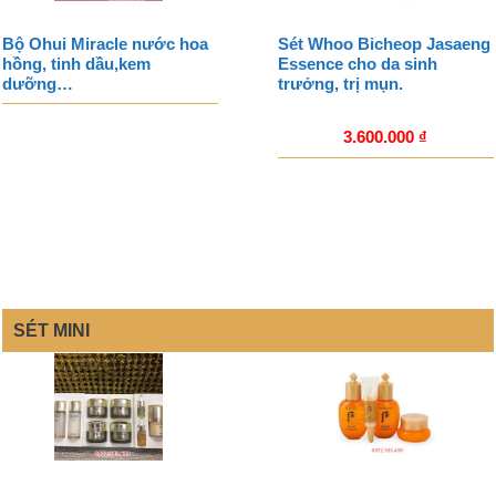
Bộ Ohui Miracle nước hoa
Sét Whoo Bicheop Jasaeng
hồng, tinh dầu,kem
Essence cho da sinh
dưỡng…
trưởng, trị mụn.
3.600.000
₫
SÉT MINI