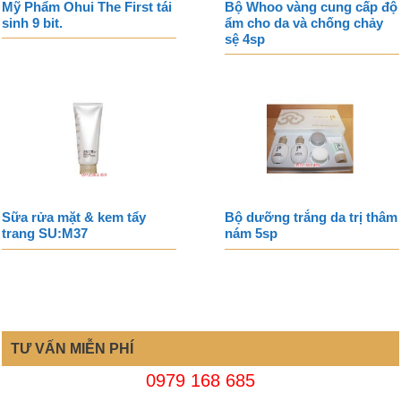
Mỹ Phẩm Ohui The First tái
Bộ Whoo vàng cung cấp độ
sinh 9 bit.
ẩm cho da và chống chảy
sệ 4sp
Sữa rửa mặt & kem tẩy
Bộ dưỡng trắng da trị thâm
trang SU:M37
nám 5sp
TƯ VẤN MIỄN PHÍ
0979 168 685