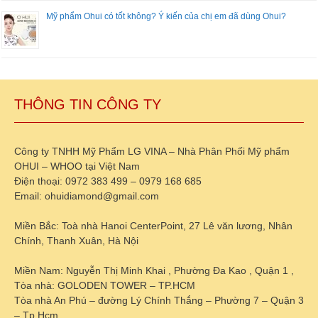
Mỹ phẩm Ohui có tốt không? Ý kiến của chị em đã dùng Ohui?
THÔNG TIN CÔNG TY
Công ty TNHH Mỹ Phẩm LG VINA – Nhà Phân Phối Mỹ phẩm
OHUI – WHOO tại Việt Nam
Điện thoại: 0972 383 499 – 0979 168 685
Email: ohuidiamond@gmail.com
Miền Bắc: Toà nhà Hanoi CenterPoint, 27 Lê văn lương, Nhân
Chính, Thanh Xuân, Hà Nội
Miền Nam: Nguyễn Thị Minh Khai , Phường Đa Kao , Quận 1 ,
Tòa nhà: GOLODEN TOWER – TP.HCM
Tòa nhà An Phú – đường Lý Chính Thắng – Phường 7 – Quận 3
– Tp.Hcm