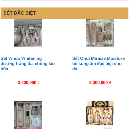
SÉT ĐẶC BIỆT
Set Whoo Whitening
Sét Ohui Miracle Moisture
dưỡng trắng da, chống lão
bổ sung ẩm đặc biệt cho
hóa.
da.
3.400.000
₫
2.300.000
₫