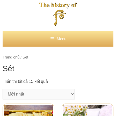
Chuyển
đến
nội
dung
Menu
Trang chủ
/ Sét
Sét
Hiển thị tất cả 15 kết quả