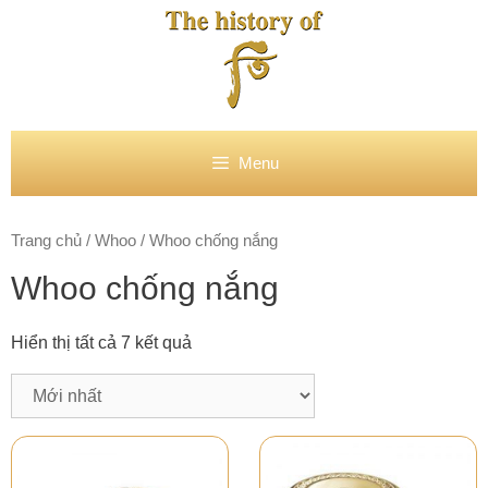
Chuyển
đến
nội
dung
Menu
Trang chủ
/
Whoo
/ Whoo chống nắng
Whoo chống nắng
Hiển thị tất cả 7 kết quả