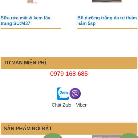
Sữa rửa mặt & kem tẩy
Bộ dưỡng trắng da trị thâm
trang SU:M37
nám 5sp
TƯ VẤN MIỄN PHÍ
0979 168 685
Chát Zalo – Viber
SẢN PHẨM NỔI BẬT