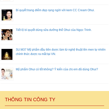
Bí quyết trang điểm đẹp rạng ngời với kem CC Cream Ohui.
Tiết lộ bí quyết dùng sữa dưỡng thể Ohui của Ngọc Trinh.
SU:M37 Mỹ phẩm đầu tiên được làm từ nghệ thuật lên men tự nhiên
chính thức được ra mắt tại VN.
Mỹ phẩm Ohui có tốt không? Ý kiến của chị em đã dùng Ohui?
THÔNG TIN CÔNG TY