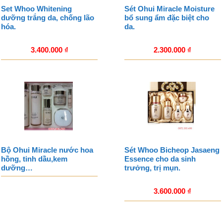
Set Whoo Whitening
Sét Ohui Miracle Moisture
dưỡng trắng da, chống lão
bổ sung ẩm đặc biệt cho
hóa.
da.
3.400.000
₫
2.300.000
₫
Bộ Ohui Miracle nước hoa
Sét Whoo Bicheop Jasaeng
hồng, tinh dầu,kem
Essence cho da sinh
dưỡng…
trưởng, trị mụn.
3.600.000
₫