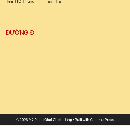
Tên TK:
Phùng Thị Thanh Hà
ĐƯỜNG ĐI
© 2026 Mỹ Phẩm Ohui Chính Hãng
• Built with
GeneratePress