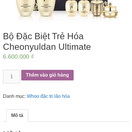
Bộ Đặc Biệt Trẻ Hóa
Cheonyuldan Ultimate
6.600.000
₫
Bộ
Thêm vào giỏ hàng
Đặc
Biệt
Trẻ
Danh mục:
Whoo đặc trị lão hóa
Hóa
Cheonyuldan
Ultimate
Mô tả
số
lượng