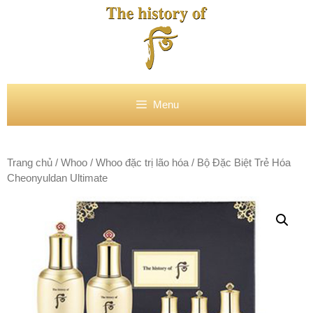
Chuyển
đến
nội
dung
Menu
Trang chủ
/
Whoo
/
Whoo đặc trị lão hóa
/ Bộ Đặc Biệt Trẻ Hóa
Cheonyuldan Ultimate