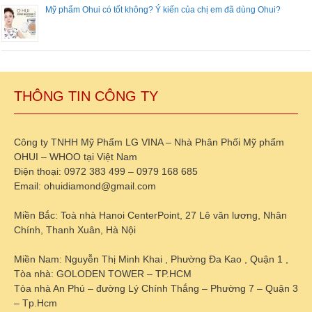
Mỹ phẩm Ohui có tốt không? Ý kiến của chị em đã dùng Ohui?
THÔNG TIN CÔNG TY
Công ty TNHH Mỹ Phẩm LG VINA – Nhà Phân Phối Mỹ phẩm
OHUI – WHOO tại Việt Nam
Điện thoại: 0972 383 499 – 0979 168 685
Email: ohuidiamond@gmail.com
Miền Bắc: Toà nhà Hanoi CenterPoint, 27 Lê văn lương, Nhân
Chính, Thanh Xuân, Hà Nội
Miền Nam: Nguyễn Thị Minh Khai , Phường Đa Kao , Quận 1 ,
Tòa nhà: GOLODEN TOWER – TP.HCM
Tòa nhà An Phú – đường Lý Chính Thắng – Phường 7 – Quận 3
– Tp.Hcm