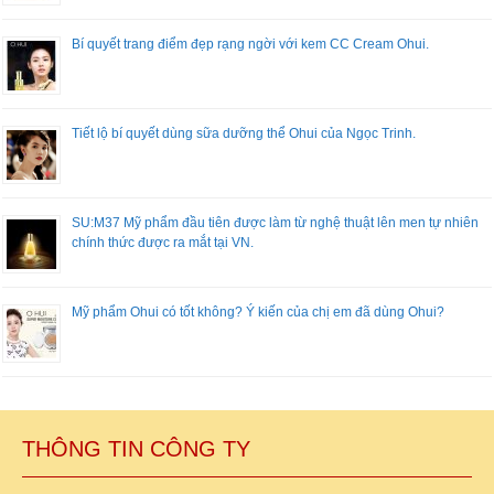
Bí quyết trang điểm đẹp rạng ngời với kem CC Cream Ohui.
Tiết lộ bí quyết dùng sữa dưỡng thể Ohui của Ngọc Trinh.
SU:M37 Mỹ phẩm đầu tiên được làm từ nghệ thuật lên men tự nhiên
chính thức được ra mắt tại VN.
Mỹ phẩm Ohui có tốt không? Ý kiến của chị em đã dùng Ohui?
THÔNG TIN CÔNG TY