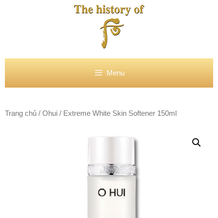
Chuyển
đến
nội
dung
Menu
Trang chủ
/
Ohui
/ Extreme White Skin Softener 150ml