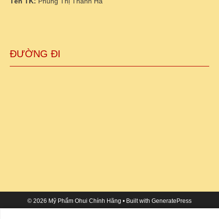
Tên TK:
Phùng Thị Thanh Hà
ĐƯỜNG ĐI
© 2026 Mỹ Phẩm Ohui Chính Hãng
• Built with
GeneratePress