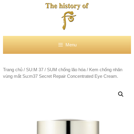
Chuyển
đến
nội
dung
Menu
Trang chủ
/
SU:M 37
/
SUM chống lão hóa
/ Kem chống nhăn
vùng mắt Su:m37 Secret Repair Concentrated Eye Cream.