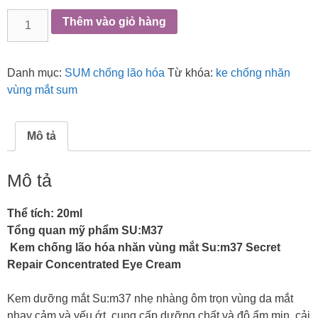
Kem
Thêm vào giỏ hàng
chống
nhăn
vùng
Danh mục:
SUM chống lão hóa
Từ khóa:
ke chống nhăn
mắt
vùng mắt sum
Su:m37
Secret
Repair
Mô tả
Concentrated
Eye
Mô tả
Cream.
số
Thể tích: 20ml
lượng
Tổng quan mỹ phẩm SU:M37
Kem chống lão hóa nhăn vùng mắt Su:m37 Secret
Repair Concentrated Eye Cream
Kem dưỡng mắt Su:m37 nhẹ nhàng ôm trọn vùng da mắt
nhạy cảm và yếu ớt, cung cấp dưỡng chất và độ ẩm mịn, cải