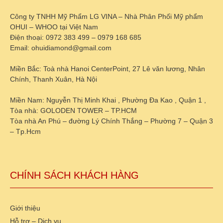
Công ty TNHH Mỹ Phẩm LG VINA – Nhà Phân Phối Mỹ phẩm
OHUI – WHOO tại Việt Nam
Điện thoại: 0972 383 499 – 0979 168 685
Email: ohuidiamond@gmail.com
Miền Bắc: Toà nhà Hanoi CenterPoint, 27 Lê văn lương, Nhân
Chính, Thanh Xuân, Hà Nội
Miền Nam: Nguyễn Thị Minh Khai , Phường Đa Kao , Quận 1 ,
Tòa nhà: GOLODEN TOWER – TP.HCM
Tòa nhà An Phú – đường Lý Chính Thắng – Phường 7 – Quận 3
– Tp.Hcm
CHÍNH SÁCH KHÁCH HÀNG
Giới thiệu
Hỗ trợ – Dịch vụ