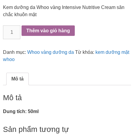
Kem dưỡng da Whoo vàng Intensive Nutritive Cream săn
chắc khuôn mặt
Kem
Thêm vào giỏ hàng
dưỡng
da
Whoo
Danh mục:
Whoo vàng dưỡng da
Từ khóa:
kem dưỡng mặt
vàng
whoo
Intensive
Nutritive
Cream
Mô tả
săn
chắc
Mô tả
khuôn
mặt
Dung tích: 50ml
số
lượng
Sản phẩm tương tự