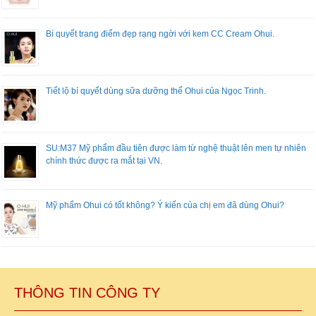
Bí quyết trang điểm đẹp rạng ngời với kem CC Cream Ohui.
Tiết lộ bí quyết dùng sữa dưỡng thể Ohui của Ngọc Trinh.
SU:M37 Mỹ phẩm đầu tiên được làm từ nghệ thuật lên men tự nhiên
chính thức được ra mắt tại VN.
Mỹ phẩm Ohui có tốt không? Ý kiến của chị em đã dùng Ohui?
THÔNG TIN CÔNG TY