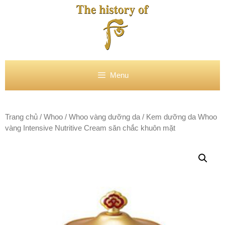
Chuyển
đến
nội
dung
Menu
Trang chủ
/
Whoo
/
Whoo vàng dưỡng da
/ Kem dưỡng da Whoo
vàng Intensive Nutritive Cream săn chắc khuôn mặt