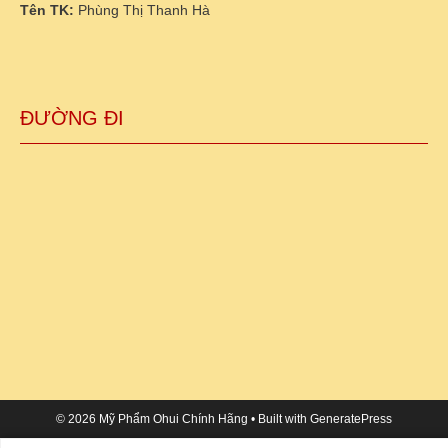
Tên TK:
Phùng Thị Thanh Hà
ĐƯỜNG ĐI
© 2026 Mỹ Phẩm Ohui Chính Hãng
• Built with
GeneratePress