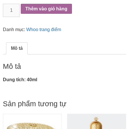
Kem
Thêm vào giỏ hàng
lót
Whoo
Mi
Danh mục:
Whoo trang điểm
Essential
Primer
Base
Mô tả
trang
điểm
Mô tả
đẹp
mỏng
Dung tích: 40ml
mịn
số
lượng
Sản phẩm tương tự