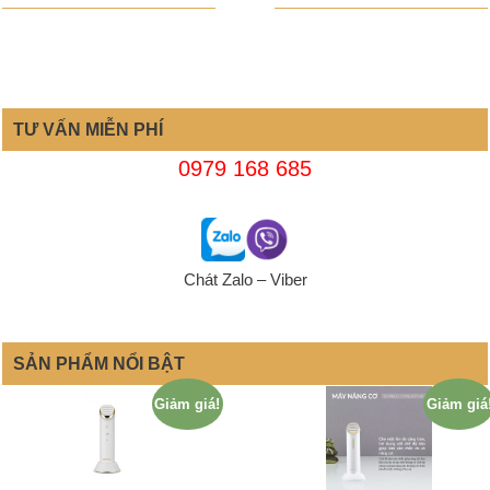
TƯ VẤN MIỄN PHÍ
0979 168 685
Chát Zalo – Viber
SẢN PHẨM NỔI BẬT
Giảm giá!
Giảm giá