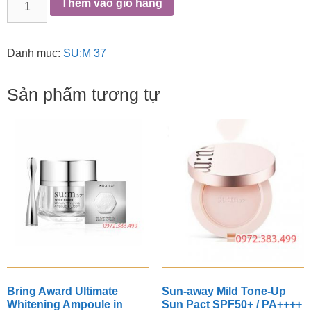
Thêm vào giỏ hàng
Saver
Clear
Cleansing
Danh mục:
SU:M 37
Oil
250ml
Sản phẩm tương tự
số
lượng
Bring Award Ultimate
Sun-away Mild Tone-Up
Whitening Ampoule in
Sun Pact SPF50+ / PA++++