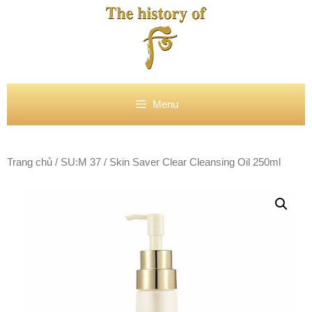
Chuyển
đến
nội
dung
Menu
Trang chủ
/
SU:M 37
/ Skin Saver Clear Cleansing Oil 250ml