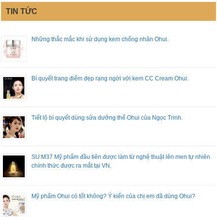
TIN TỨC
Những thắc mắc khi sử dụng kem chống nhăn Ohui.
Bí quyết trang điểm đẹp rạng ngời với kem CC Cream Ohui.
Tiết lộ bí quyết dùng sữa dưỡng thể Ohui của Ngọc Trinh.
SU:M37 Mỹ phẩm đầu tiên được làm từ nghệ thuật lên men tự nhiên
chính thức được ra mắt tại VN.
Mỹ phẩm Ohui có tốt không? Ý kiến của chị em đã dùng Ohui?