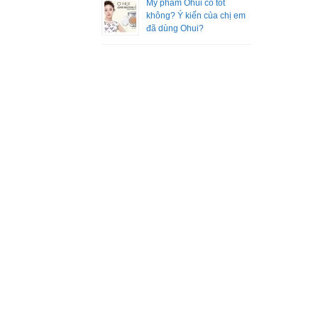
Mỹ phẩm Ohui có tốt
không? Ý kiến của chị em
đã dùng Ohui?