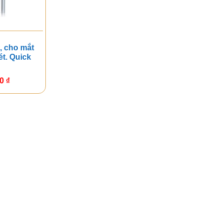
, cho mắt
ét. Quick
00
₫