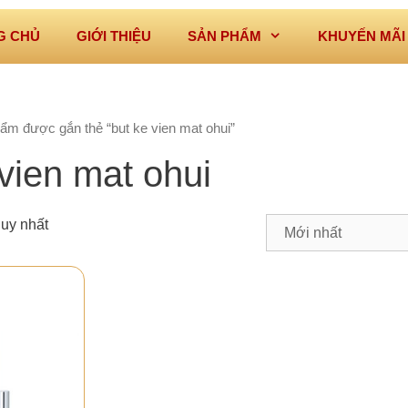
G CHỦ
GIỚI THIỆU
SẢN PHẨM
KHUYẾN MÃI
ẩm được gắn thẻ “but ke vien mat ohui”
 vien mat ohui
duy nhất