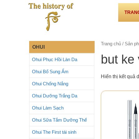
Chuyển
đến
TRAN
nội
dung
Trang chủ
/ Sản ph
OHUI
but ke
Ohui Phục Hồi Làn Da
Ohui Bổ Sung Ẩm
Hiển thị kết quả 
Ohui Chống Nắng
Ohui Dưỡng Trắng Da
Ohui Làm Sạch
Ohui Sữa Tắm Dưỡng Thể
Ohui The First tái sinh