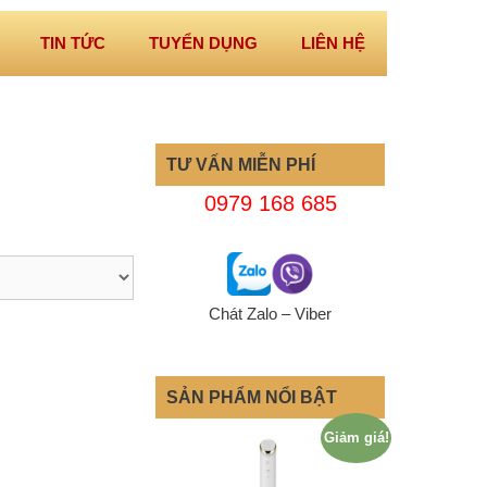
TIN TỨC
TUYỂN DỤNG
LIÊN HỆ
TƯ VẤN MIỄN PHÍ
0979 168 685
Chát Zalo – Viber
SẢN PHẨM NỔI BẬT
Giảm giá!