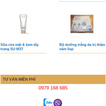
Sữa rửa mặt & kem tẩy
Bộ dưỡng trắng da trị thâm
trang SU:M37
nám 5sp
TƯ VẤN MIỄN PHÍ
0979 168 685