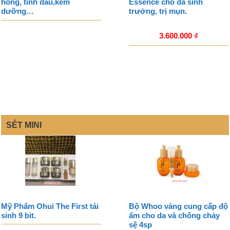
hồng, tinh dầu,kem
Essence cho da sinh
dưỡng…
trưởng, trị mụn.
3.600.000
₫
SÉT MINI
Mỹ Phẩm Ohui The First tái
Bộ Whoo vàng cung cấp độ
sinh 9 bit.
ẩm cho da và chống chảy
sệ 4sp