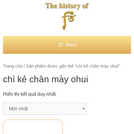
Chuyển
đến
nội
dung
Menu
Trang chủ
/ Sản phẩm được gắn thẻ “chì kẻ chân mày ohui”
chì kẻ chân mày ohui
Hiển thị kết quả duy nhất