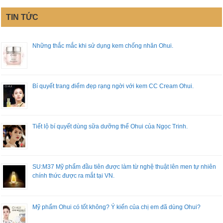
TIN TỨC
Những thắc mắc khi sử dụng kem chống nhăn Ohui.
Bí quyết trang điểm đẹp rạng ngời với kem CC Cream Ohui.
Tiết lộ bí quyết dùng sữa dưỡng thể Ohui của Ngọc Trinh.
SU:M37 Mỹ phẩm đầu tiên được làm từ nghệ thuật lên men tự nhiên
chính thức được ra mắt tại VN.
Mỹ phẩm Ohui có tốt không? Ý kiến của chị em đã dùng Ohui?