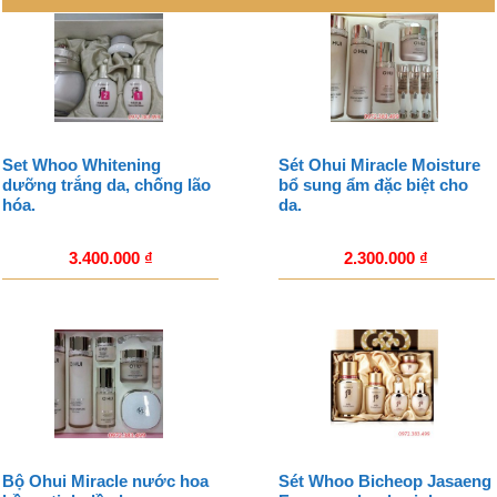
Set Whoo Whitening
Sét Ohui Miracle Moisture
dưỡng trắng da, chống lão
bổ sung ẩm đặc biệt cho
hóa.
da.
3.400.000
₫
2.300.000
₫
Bộ Ohui Miracle nước hoa
Sét Whoo Bicheop Jasaeng