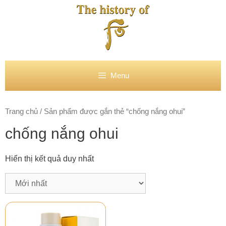
Chuyển
đến
nội
dung
Menu
Trang chủ
/ Sản phẩm được gắn thẻ “chống nắng ohui”
chống nắng ohui
Hiển thị kết quả duy nhất