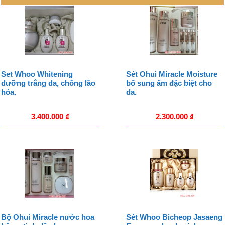
Set Whoo Whitening
Sét Ohui Miracle Moisture
dưỡng trắng da, chống lão
bổ sung ẩm đặc biệt cho
hóa.
da.
3.400.000
₫
2.300.000
₫
Bộ Ohui Miracle nước hoa
Sét Whoo Bicheop Jasaeng