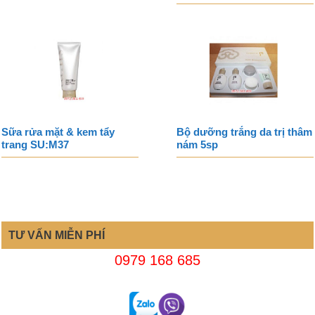
Sữa rửa mặt & kem tẩy
Bộ dưỡng trắng da trị thâm
trang SU:M37
nám 5sp
TƯ VẤN MIỄN PHÍ
0979 168 685