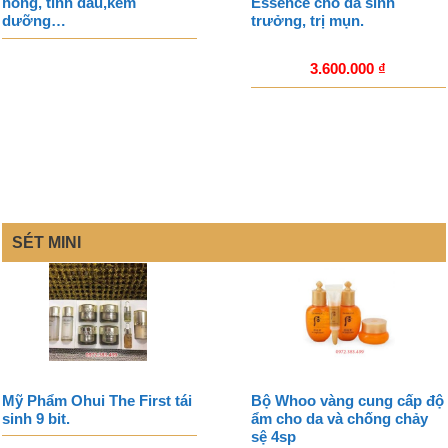
hồng, tinh dầu,kem
Essence cho da sinh
dưỡng…
trưởng, trị mụn.
3.600.000
₫
SÉT MINI
Mỹ Phẩm Ohui The First tái
Bộ Whoo vàng cung cấp độ
sinh 9 bit.
ẩm cho da và chống chảy
sệ 4sp