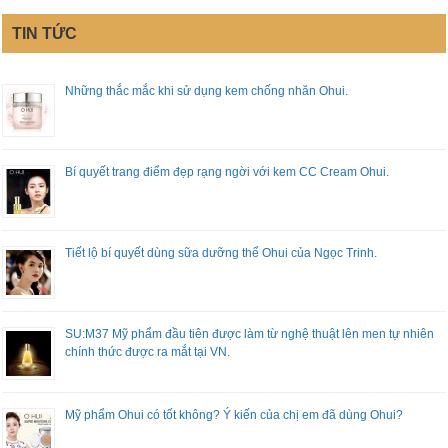
TIN TỨC
Những thắc mắc khi sử dụng kem chống nhăn Ohui.
Bí quyết trang điểm đẹp rạng ngời với kem CC Cream Ohui.
Tiết lộ bí quyết dùng sữa dưỡng thể Ohui của Ngọc Trinh.
SU:M37 Mỹ phẩm đầu tiên được làm từ nghệ thuật lên men tự nhiên
chính thức được ra mắt tại VN.
Mỹ phẩm Ohui có tốt không? Ý kiến của chị em đã dùng Ohui?