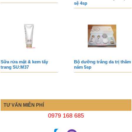
sệ 4sp
Sữa rửa mặt & kem tẩy
Bộ dưỡng trắng da trị thâm
trang SU:M37
nám 5sp
TƯ VẤN MIỄN PHÍ
0979 168 685