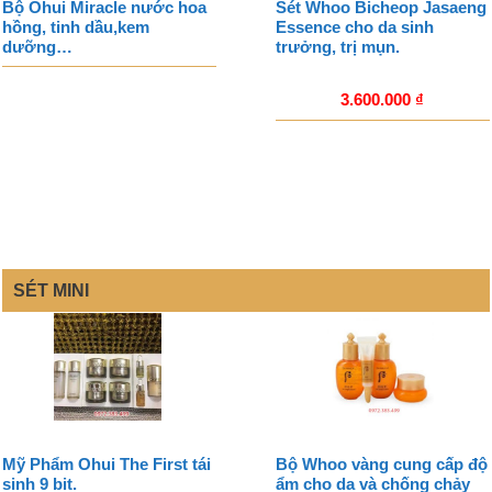
Bộ Ohui Miracle nước hoa
Sét Whoo Bicheop Jasaeng
hồng, tinh dầu,kem
Essence cho da sinh
dưỡng…
trưởng, trị mụn.
3.600.000
₫
SÉT MINI
Mỹ Phẩm Ohui The First tái
Bộ Whoo vàng cung cấp độ
sinh 9 bit.
ẩm cho da và chống chảy