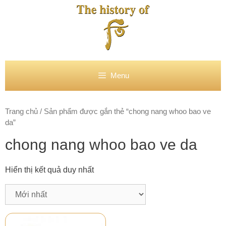
Chuyển
đến
nội
dung
Menu
Trang chủ
/ Sản phẩm được gắn thẻ “chong nang whoo bao ve
da”
chong nang whoo bao ve da
Hiển thị kết quả duy nhất