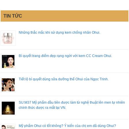
TIN TỨC
Những thắc mắc khi sử dụng kem chống nhăn Ohui.
Bí quyết trang điểm đẹp rạng ngời với kem CC Cream Ohui.
Tiết lộ bí quyết dùng sữa dưỡng thể Ohui của Ngọc Trinh.
SU:M37 Mỹ phẩm đầu tiên được làm từ nghệ thuật lên men tự nhiên
chính thức được ra mắt tại VN.
Mỹ phẩm Ohui có tốt không? Ý kiến của chị em đã dùng Ohui?