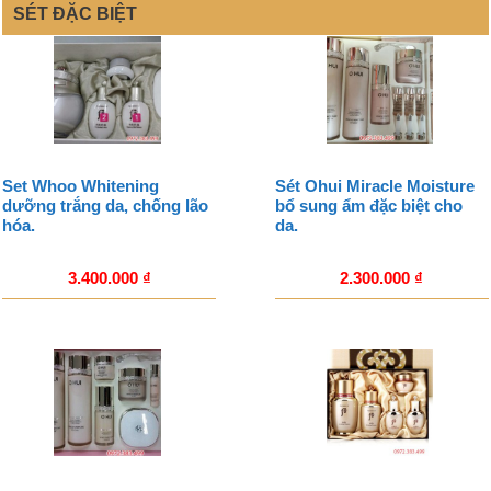
SÉT ĐẶC BIỆT
Set Whoo Whitening
Sét Ohui Miracle Moisture
dưỡng trắng da, chống lão
bổ sung ẩm đặc biệt cho
hóa.
da.
3.400.000
₫
2.300.000
₫