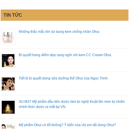
TIN TỨC
Những thắc mắc khi sử dụng kem chống nhăn Ohui.
Bí quyết trang điểm đẹp rạng ngời với kem CC Cream Ohui.
Tiết lộ bí quyết dùng sữa dưỡng thể Ohui của Ngọc Trinh.
SU:M37 Mỹ phẩm đầu tiên được làm từ nghệ thuật lên men tự nhiên
chính thức được ra mắt tại VN.
Mỹ phẩm Ohui có tốt không? Ý kiến của chị em đã dùng Ohui?