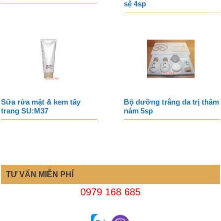
sệ 4sp
Sữa rửa mặt & kem tẩy
Bộ dưỡng trắng da trị thâm
trang SU:M37
nám 5sp
TƯ VẤN MIỄN PHÍ
0979 168 685