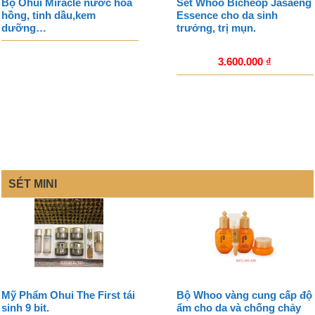
Bộ Ohui Miracle nước hoa
Sét Whoo Bicheop Jasaeng
hồng, tinh dầu,kem
Essence cho da sinh
dưỡng…
trưởng, trị mụn.
3.600.000
₫
SÉT MINI
Mỹ Phẩm Ohui The First tái
Bộ Whoo vàng cung cấp độ
sinh 9 bit.
ẩm cho da và chống chảy