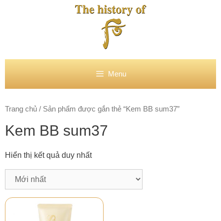
Chuyển
đến
nội
dung
Menu
Trang chủ
/ Sản phẩm được gắn thẻ “Kem BB sum37”
Kem BB sum37
Hiển thị kết quả duy nhất