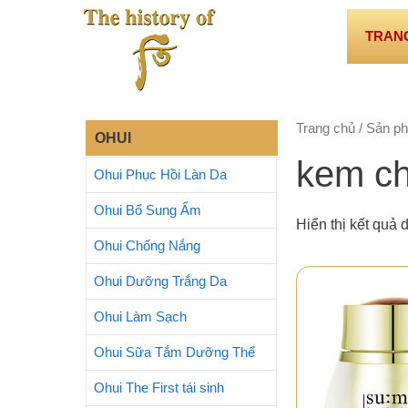
Chuyển
đến
TRAN
nội
dung
Trang chủ
/ Sản ph
OHUI
kem ch
Ohui Phục Hồi Làn Da
Ohui Bổ Sung Ẩm
Hiển thị kết quả 
Ohui Chống Nắng
Ohui Dưỡng Trắng Da
Ohui Làm Sạch
Ohui Sữa Tắm Dưỡng Thể
Ohui The First tái sinh