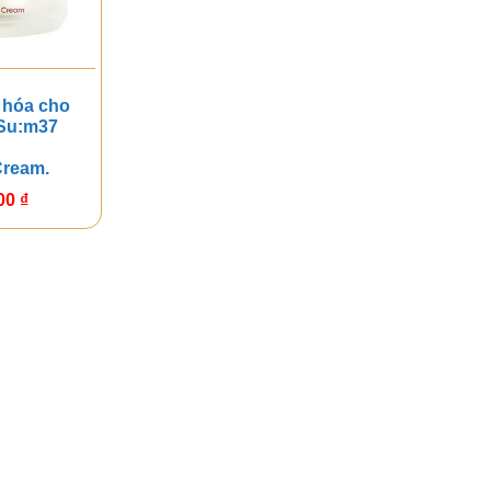
 hóa cho
Su:m37
Cream.
000
₫