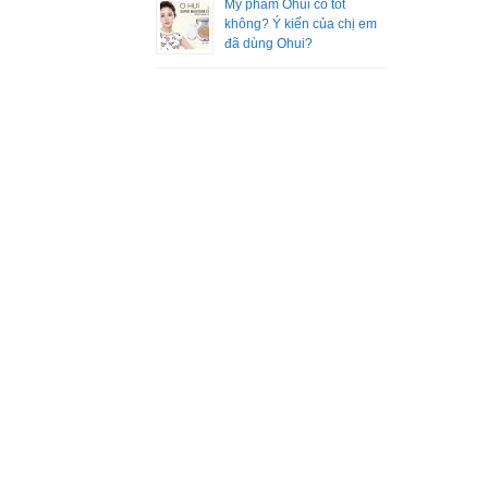
Mỹ phẩm Ohui có tốt
không? Ý kiến của chị em
đã dùng Ohui?