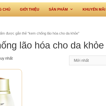
G CHỦ
GIỚI THIỆU
SẢN PHẨM
KHUYẾN MÃI
ẩm được gắn thẻ “kem chống lão hóa cho da khỏe”
ống lão hóa cho da khỏe
duy nhất