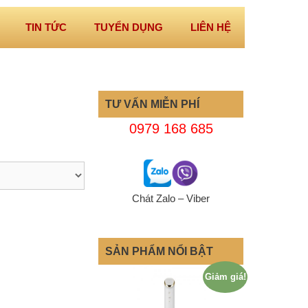
TIN TỨC
TUYỂN DỤNG
LIÊN HỆ
TƯ VẤN MIỄN PHÍ
0979 168 685
Chát Zalo – Viber
SẢN PHẨM NỔI BẬT
Giảm giá!