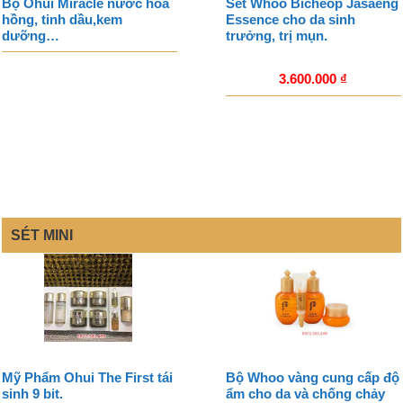
Bộ Ohui Miracle nước hoa
Sét Whoo Bicheop Jasaeng
hồng, tinh dầu,kem
Essence cho da sinh
dưỡng…
trưởng, trị mụn.
3.600.000
₫
SÉT MINI
Mỹ Phẩm Ohui The First tái
Bộ Whoo vàng cung cấp độ
sinh 9 bit.
ẩm cho da và chống chảy