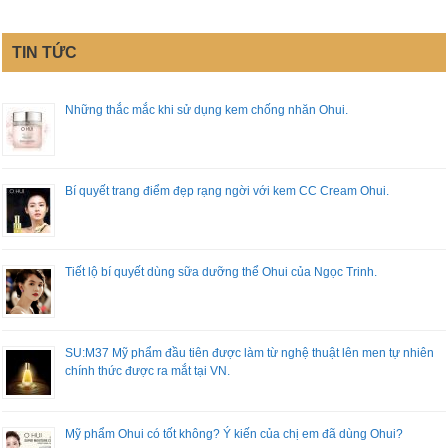
TIN TỨC
Những thắc mắc khi sử dụng kem chống nhăn Ohui.
Bí quyết trang điểm đẹp rạng ngời với kem CC Cream Ohui.
Tiết lộ bí quyết dùng sữa dưỡng thể Ohui của Ngọc Trinh.
SU:M37 Mỹ phẩm đầu tiên được làm từ nghệ thuật lên men tự nhiên
chính thức được ra mắt tại VN.
Mỹ phẩm Ohui có tốt không? Ý kiến của chị em đã dùng Ohui?