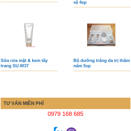
sệ 4sp
Sữa rửa mặt & kem tẩy
Bộ dưỡng trắng da trị thâm
trang SU:M37
nám 5sp
TƯ VẤN MIỄN PHÍ
0979 168 685