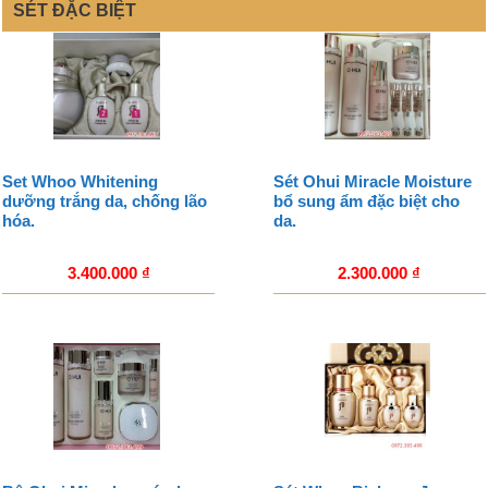
SÉT ĐẶC BIỆT
Set Whoo Whitening
Sét Ohui Miracle Moisture
dưỡng trắng da, chống lão
bổ sung ẩm đặc biệt cho
hóa.
da.
3.400.000
₫
2.300.000
₫