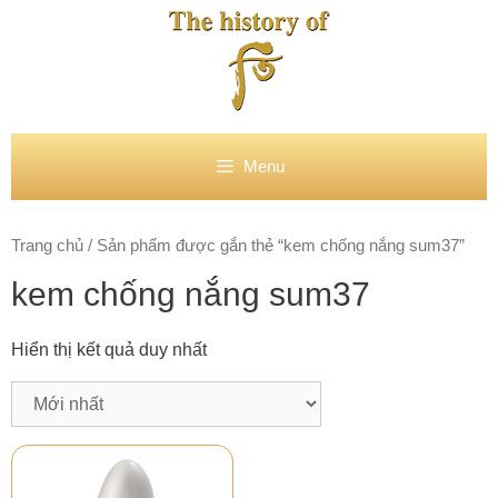
Chuyển
đến
nội
dung
Menu
Trang chủ
/ Sản phẩm được gắn thẻ “kem chống nắng sum37”
kem chống nắng sum37
Hiển thị kết quả duy nhất