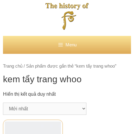
Chuyển
đến
nội
dung
Menu
Trang chủ
/ Sản phẩm được gắn thẻ “kem tẩy trang whoo”
kem tẩy trang whoo
Hiển thị kết quả duy nhất