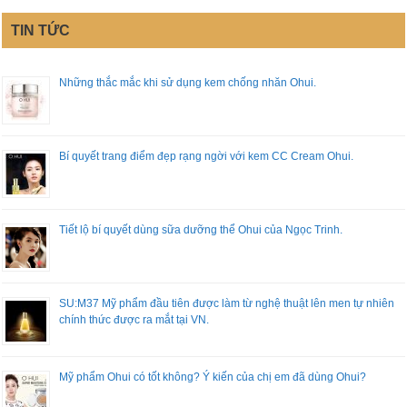
TIN TỨC
Những thắc mắc khi sử dụng kem chống nhăn Ohui.
Bí quyết trang điểm đẹp rạng ngời với kem CC Cream Ohui.
Tiết lộ bí quyết dùng sữa dưỡng thể Ohui của Ngọc Trinh.
SU:M37 Mỹ phẩm đầu tiên được làm từ nghệ thuật lên men tự nhiên
chính thức được ra mắt tại VN.
Mỹ phẩm Ohui có tốt không? Ý kiến của chị em đã dùng Ohui?