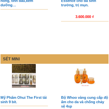
hồng, tinh dầu,kem
Essence cho da sinh
dưỡng…
trưởng, trị mụn.
3.600.000
₫
SÉT MINI
Mỹ Phẩm Ohui The First tái
Bộ Whoo vàng cung cấp độ
sinh 9 bit.
ẩm cho da và chống chảy
sệ 4sp