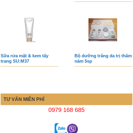
Sữa rửa mặt & kem tẩy
Bộ dưỡng trắng da trị thâm
trang SU:M37
nám 5sp
TƯ VẤN MIỄN PHÍ
0979 168 685