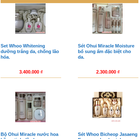
Set Whoo Whitening
Sét Ohui Miracle Moisture
dưỡng trắng da, chống lão
bổ sung ẩm đặc biệt cho
hóa.
da.
3.400.000
₫
2.300.000
₫
Bộ Ohui Miracle nước hoa
Sét Whoo Bicheop Jasaeng