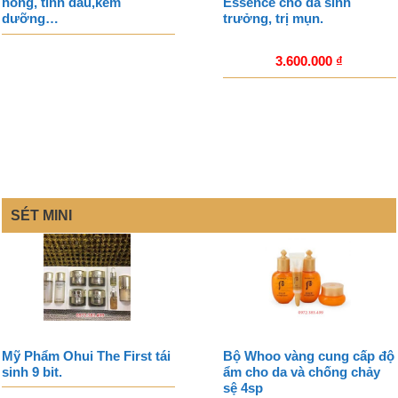
hồng, tinh dầu,kem
Essence cho da sinh
dưỡng…
trưởng, trị mụn.
3.600.000
₫
SÉT MINI
Mỹ Phẩm Ohui The First tái
Bộ Whoo vàng cung cấp độ
sinh 9 bit.
ẩm cho da và chống chảy
sệ 4sp