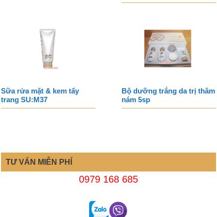
Sữa rửa mặt & kem tẩy
Bộ dưỡng trắng da trị thâm
trang SU:M37
nám 5sp
TƯ VẤN MIỄN PHÍ
0979 168 685