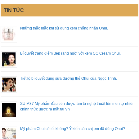
TIN TỨC
Những thắc mắc khi sử dụng kem chống nhăn Ohui.
Bí quyết trang điểm đẹp rạng ngời với kem CC Cream Ohui.
Tiết lộ bí quyết dùng sữa dưỡng thể Ohui của Ngọc Trinh.
SU:M37 Mỹ phẩm đầu tiên được làm từ nghệ thuật lên men tự nhiên
chính thức được ra mắt tại VN.
Mỹ phẩm Ohui có tốt không? Ý kiến của chị em đã dùng Ohui?