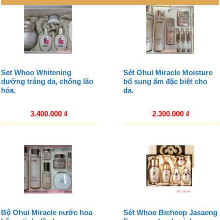
Set Whoo Whitening
Sét Ohui Miracle Moisture
dưỡng trắng da, chống lão
bổ sung ẩm đặc biệt cho
hóa.
da.
3.400.000
₫
2.300.000
₫
Bộ Ohui Miracle nước hoa
Sét Whoo Bicheop Jasaeng