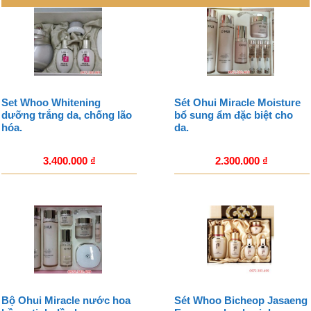
Set Whoo Whitening
Sét Ohui Miracle Moisture
dưỡng trắng da, chống lão
bổ sung ẩm đặc biệt cho
hóa.
da.
3.400.000
₫
2.300.000
₫
Bộ Ohui Miracle nước hoa
Sét Whoo Bicheop Jasaeng