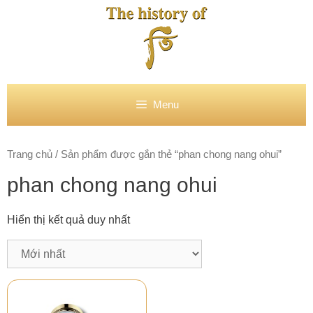
Chuyển
đến
nội
dung
Menu
Trang chủ
/ Sản phẩm được gắn thẻ “phan chong nang ohui”
phan chong nang ohui
Hiển thị kết quả duy nhất