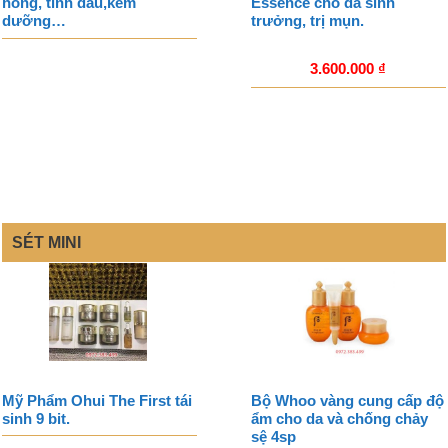
hồng, tinh dầu,kem
Essence cho da sinh
dưỡng…
trưởng, trị mụn.
3.600.000
₫
SÉT MINI
Mỹ Phẩm Ohui The First tái
Bộ Whoo vàng cung cấp độ
sinh 9 bit.
ẩm cho da và chống chảy
sệ 4sp