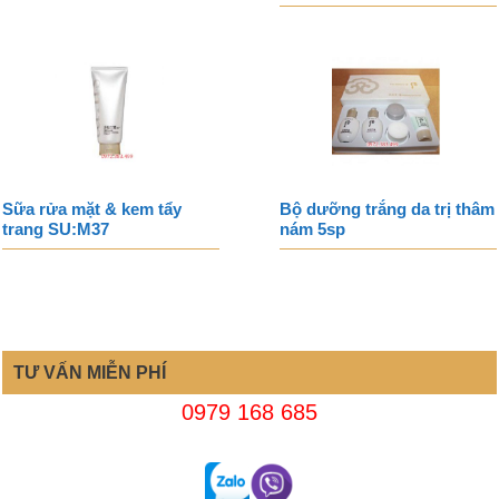
Sữa rửa mặt & kem tẩy
Bộ dưỡng trắng da trị thâm
trang SU:M37
nám 5sp
TƯ VẤN MIỄN PHÍ
0979 168 685