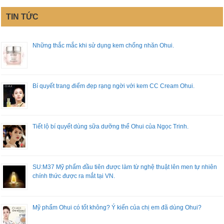
TIN TỨC
Những thắc mắc khi sử dụng kem chống nhăn Ohui.
Bí quyết trang điểm đẹp rạng ngời với kem CC Cream Ohui.
Tiết lộ bí quyết dùng sữa dưỡng thể Ohui của Ngọc Trinh.
SU:M37 Mỹ phẩm đầu tiên được làm từ nghệ thuật lên men tự nhiên
chính thức được ra mắt tại VN.
Mỹ phẩm Ohui có tốt không? Ý kiến của chị em đã dùng Ohui?