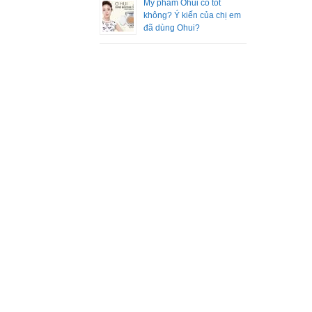
Mỹ phẩm Ohui có tốt
không? Ý kiến của chị em
đã dùng Ohui?