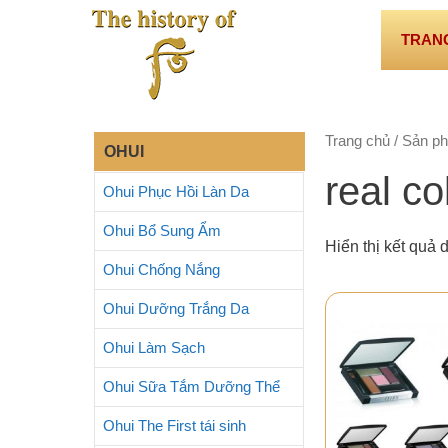
Chuyển
đến
TRAN
nội
dung
Trang chủ
/ Sản ph
OHUI
real c
Ohui Phục Hồi Làn Da
Ohui Bổ Sung Ẩm
Hiển thị kết quả 
Ohui Chống Nắng
Ohui Dưỡng Trắng Da
Ohui Làm Sạch
Ohui Sữa Tắm Dưỡng Thể
Ohui The First tái sinh