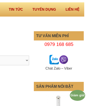
TIN TỨC
TUYỂN DỤNG
LIÊN HỆ
TƯ VẤN MIỄN PHÍ
0979 168 685
Chát Zalo – Viber
SẢN PHẨM NỔI BẬT
Giảm giá!