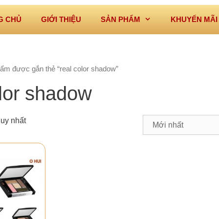
G CHỦ
GIỚI THIỆU
SẢN PHẨM
KHUYẾN MÃI
ẩm được gắn thẻ “real color shadow”
olor shadow
duy nhất