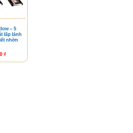
dow – 5
t lấp lánh
iết nhờn
00
₫