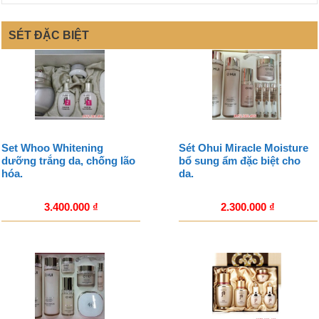
SÉT ĐẶC BIỆT
Set Whoo Whitening
Sét Ohui Miracle Moisture
dưỡng trắng da, chống lão
bổ sung ẩm đặc biệt cho
hóa.
da.
3.400.000
₫
2.300.000
₫