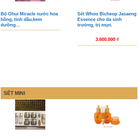
Bộ Ohui Miracle nước hoa
Sét Whoo Bicheop Jasaeng
hồng, tinh dầu,kem
Essence cho da sinh
dưỡng…
trưởng, trị mụn.
3.600.000
₫
SÉT MINI