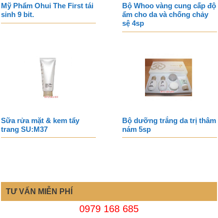
Mỹ Phẩm Ohui The First tái
Bộ Whoo vàng cung cấp độ
sinh 9 bit.
ẩm cho da và chống chảy
sệ 4sp
Sữa rửa mặt & kem tẩy
Bộ dưỡng trắng da trị thâm
trang SU:M37
nám 5sp
TƯ VẤN MIỄN PHÍ
0979 168 685