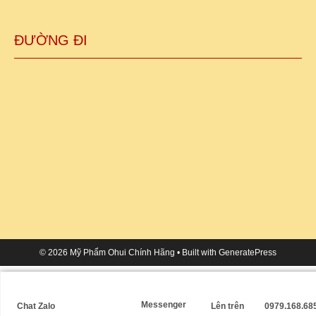
ĐƯỜNG ĐI
© 2026 Mỹ Phẩm Ohui Chính Hãng
• Built with
GeneratePress
Messenger
Chat Zalo
Lên trên
0979.168.68