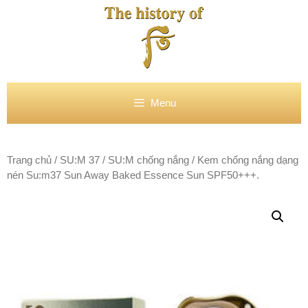
Chuyển
đến
nội
dung
Menu
Trang chủ
/
SU:M 37
/
SU:M chống nắng
/ Kem chống nắng dạng
nén Su:m37 Sun Away Baked Essence Sun SPF50+++.