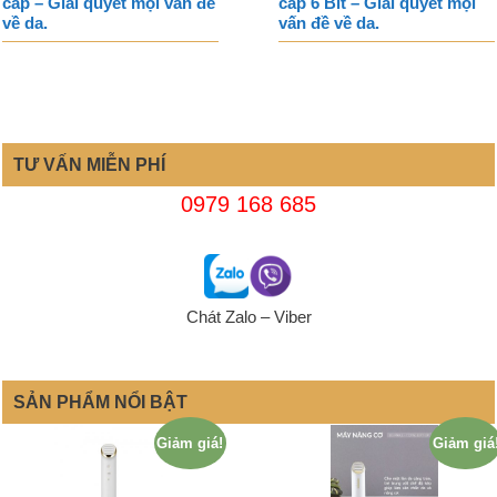
cấp – Giải quyết mọi vấn đề
cấp 6 Bit – Giải quyết mọi
về da.
vấn đề về da.
TƯ VẤN MIỄN PHÍ
0979 168 685
Chát Zalo – Viber
SẢN PHẨM NỔI BẬT
Giảm giá!
Giảm giá