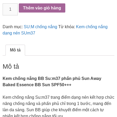
Kem
Thêm vào giỏ hàng
chống
nắng
dạng
Danh mục:
SU:M chống nắng
Từ khóa:
Kem chống nắng
nén
dạng nén SUm37
Su:m37
Sun
Away
Mô tả
Baked
Essence
Mô tả
Sun
SPF50+++.
Kem chống nắng BB Su:m37 phấn phủ Sun Away
số
Baked Essence BB Sun SPF50+++
lượng
Kem chống nắng Su:m37 trang điểm dạng nén kết hợp chức
năng chống nắng và phấn phủ chỉ trong 1 bước, mang đến
làn da sáng. Sun BB giúp che khuyết điểm một cách tự
nhiên kết hợp chống nắng tối ưu.