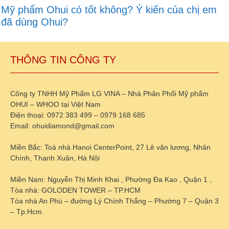
Mỹ phẩm Ohui có tốt không? Ý kiến của chị em
đã dùng Ohui?
THÔNG TIN CÔNG TY
Công ty TNHH Mỹ Phẩm LG VINA – Nhà Phân Phối Mỹ phẩm
OHUI – WHOO tại Việt Nam
Điện thoại: 0972 383 499 – 0979 168 685
Email: ohuidiamond@gmail.com
Miền Bắc: Toà nhà Hanoi CenterPoint, 27 Lê văn lương, Nhân
Chính, Thanh Xuân, Hà Nội
Miền Nam: Nguyễn Thị Minh Khai , Phường Đa Kao , Quận 1 ,
Tòa nhà: GOLODEN TOWER – TP.HCM
Tòa nhà An Phú – đường Lý Chính Thắng – Phường 7 – Quận 3
– Tp.Hcm