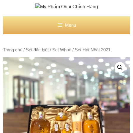
Chuyển
đến
nội
dung
Menu
Trang chủ
/
Sét đặc biệt
/
Set Whoo
/ Sét Hót Nhất 2021