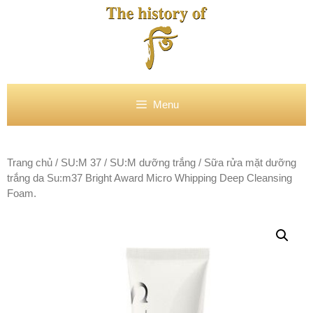
Chuyển
đến
nội
dung
Menu
Trang chủ
/
SU:M 37
/
SU:M dưỡng trắng
/ Sữa rửa mặt dưỡng
trắng da Su:m37 Bright Award Micro Whipping Deep Cleansing
Foam.