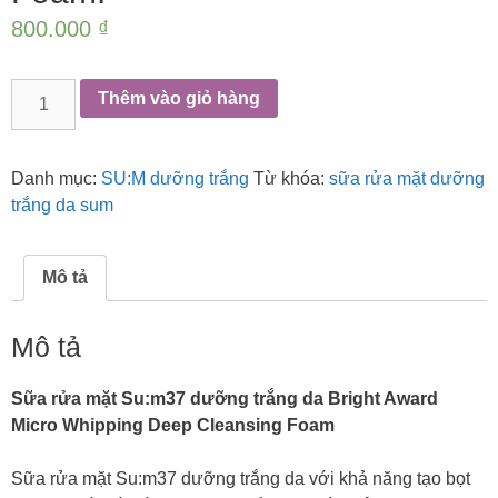
800.000
₫
Sữa
Thêm vào giỏ hàng
rửa
mặt
dưỡng
Danh mục:
SU:M dưỡng trắng
Từ khóa:
sữa rửa mặt dưỡng
trắng
trắng da sum
da
Su:m37
Bright
Mô tả
Award
Micro
Mô tả
Whipping
Deep
Sữa rửa mặt Su:m37 dưỡng trắng da Bright Award
Cleansing
Micro Whipping Deep Cleansing Foam
Foam.
số
Sữa rửa mặt Su:m37 dưỡng trắng da với khả năng tạo bọt
lượng