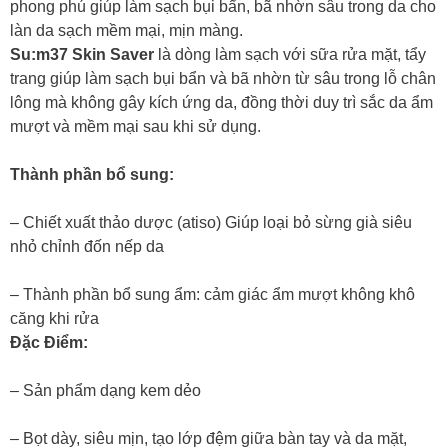
phong phú giúp làm sạch bụi bẩn, bã nhờn sâu trong da cho
làn da sạch mềm mại, mịn màng.
Su:m37 Skin Saver
là dòng làm sạch với sữa rửa mặt, tẩy
trang giúp làm sạch bụi bẩn và bã nhờn từ sâu trong lỗ chân
lông mà không gây kích ứng da, đồng thời duy trì sắc da ẩm
mượt và mềm mại sau khi sử dụng.
Thành ph
ần bổ sung:
– Chiết xuất thảo dược (atiso) Giúp loại bỏ sừng già siêu
nhỏ chỉnh đốn nếp da
– Thành phần bổ sung ẩm: cảm giác ẩm mượt không khô
căng khi rửa
Đặc Điểm
:
– Sản phẩm dạng kem dẻo
– Bọt dày, siêu mịn, tạo lớp đệm giữa bàn tay và da mặt,