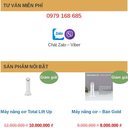
TƯ VẤN MIỄN PHÍ
0979 168 685
Chát Zalo – Viber
SẢN PHẨM NỔI BẬT
Giảm giá!
Giảm giá
Máy nâng cơ Total Lift Up
Máy nâng cơ – Bản Gold
12.000.000
₫
10.000.000
₫
9.000.000
₫
8.000.000
₫