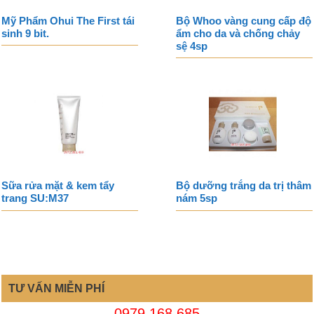
Mỹ Phẩm Ohui The First tái
Bộ Whoo vàng cung cấp độ
sinh 9 bit.
ẩm cho da và chống chảy
sệ 4sp
Sữa rửa mặt & kem tẩy
Bộ dưỡng trắng da trị thâm
trang SU:M37
nám 5sp
TƯ VẤN MIỄN PHÍ
0979 168 685