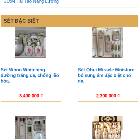
SU:M Tái Tạo Năng Lượng
SÉT ĐẶC BIỆT
Set Whoo Whitening
Sét Ohui Miracle Moisture
dưỡng trắng da, chống lão
bổ sung ẩm đặc biệt cho
hóa.
da.
3.400.000
₫
2.300.000
₫