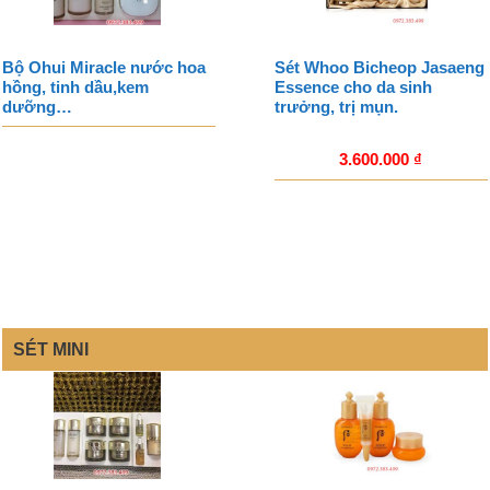
Bộ Ohui Miracle nước hoa
Sét Whoo Bicheop Jasaeng
hồng, tinh dầu,kem
Essence cho da sinh
dưỡng…
trưởng, trị mụn.
3.600.000
₫
SÉT MINI