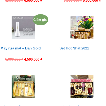
8.000.000
₫
6.000.000
₫
7.000.000
₫
5.600.000
₫
Giảm giá!
Máy rửa mặt – Bản Gold
Sét Hót Nhất 2021
5.000.000
₫
4.500.000
₫